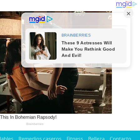
dables
Remedios caseros
Fitness
Belleza
Contacto