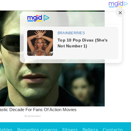
dables
Remedios caseros
Fitness
Belleza
Contacto