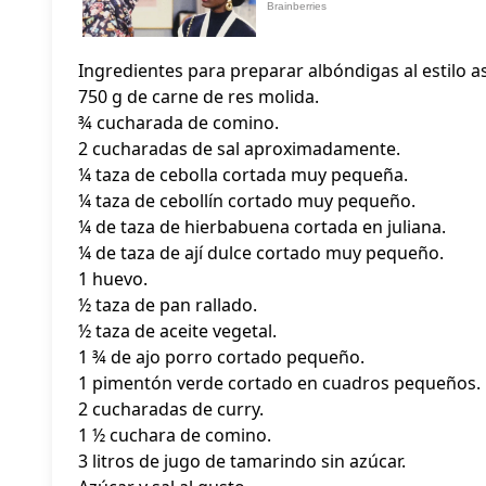
Ingredientes para preparar albóndigas al estilo as
750 g de carne de res molida.
¾ cucharada de comino.
2 cucharadas de sal aproximadamente.
¼ taza de cebolla cortada muy pequeña.
¼ taza de cebollín cortado muy pequeño.
¼ de taza de hierbabuena cortada en juliana.
¼ de taza de ají dulce cortado muy pequeño.
1 huevo.
½ taza de pan rallado.
½ taza de aceite vegetal.
1 ¾ de ajo porro cortado pequeño.
1 pimentón verde cortado en cuadros pequeños.
2 cucharadas de curry.
1 ½ cuchara de comino.
3 litros de jugo de tamarindo sin azúcar.