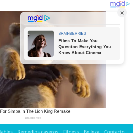
dables
Remedios caseros
Fitness
Belleza
Contacto