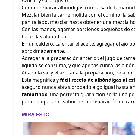
Azúcar y sal al gusto.
Como preparar albóndigas con salsa de tamarind
Mezclar bien la carne molida con el comino, la sal, l
pan rallado, mezclar hasta obtener una mezcla 
Con las manos, agarrar porciones pequeñas de c
hacer las albóndigas.
En un caldero, calentar el aceite; agregar el ajo p
aproximadamente.
Agregar a la preparación anterior, el jugo de tam
líquido se consuma, y que apenas cubra las albón
Añadir la sal y el azúcar a la preparación, de a p
Esta magnífica y
fácil receta de albóndigas al est
aseguro nunca abras probado algo igual hasta a
tamarindo
, una perfecta guarnición sería una p
para no opacar el sabor de la preparación de car