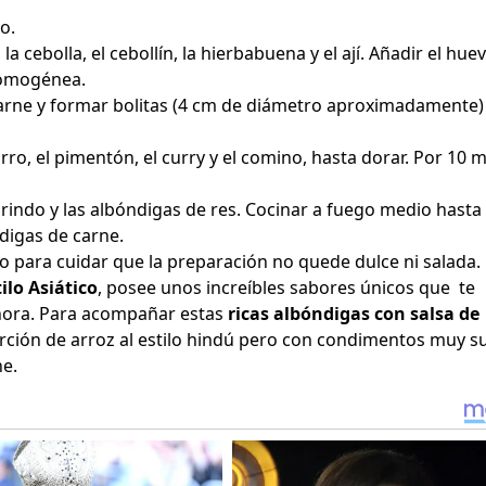
o.
a cebolla, el cebollín, la hierbabuena y el ají. Añadir el huev
homogénea.
arne y formar bolitas (4 cm de diámetro aproximadamente)
orro, el pimentón, el curry y el comino, hasta dorar. Por 10 
arindo y las albóndigas de res. Cocinar a fuego medio hasta
digas de carne.
oco para cuidar que la preparación no quede dulce ni salada.
ilo Asiático
, posee unos increíbles sabores únicos que te
hora. Para acompañar estas
ricas albóndigas con salsa de
orción de arroz al estilo hindú pero con condimentos muy s
ne.