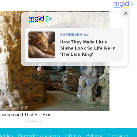
dables
Remedios caseros
Fitness
Belleza
Contacto