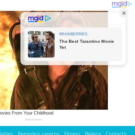
dables
Remedios caseros
Fitness
Belleza
Contacto