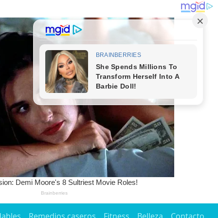
dables
Remedios caseros
Fitness
Belleza
Contacto