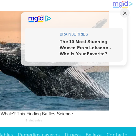
dables
Remedios caseros
Fitness
Belleza
Contacto