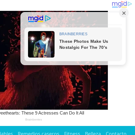
dables
Remedios caseros
Fitness
Belleza
Contacto