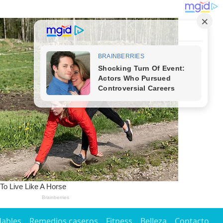
dables
Remedios caseros
Fitness
Belleza
Contacto